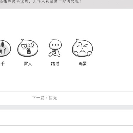
握手
雷人
路过
鸡蛋
下一篇：暂无