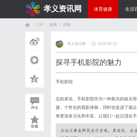
孝义资讯网
体育健康
生活
门户
资讯
详情
综艺娱乐
孝义资讯网
2025-06-12
首
›
›
›
探寻手机影院的魅力
手机影院
总的来说，手机影院作为一种新兴的娱乐形
捷、个性化的观影体验，同时也促进了观众
评论
页
将更加多元化和丰富。让我们一起沉浸在手
收藏