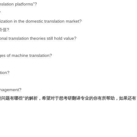
nslation platforms"?
?
ization in the domestic translation market?
价值?
tional translation theories still hold value?
es of machine translation?
tion?
management?
类问题有哪些
”的解析，希望对于想考研翻译专业的你有所帮助，如果还有