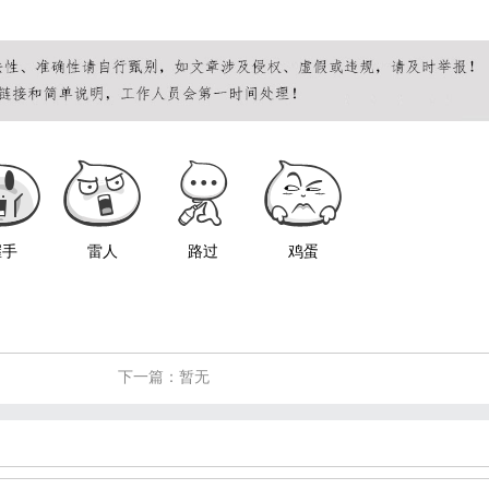
握手
雷人
路过
鸡蛋
下一篇：暂无