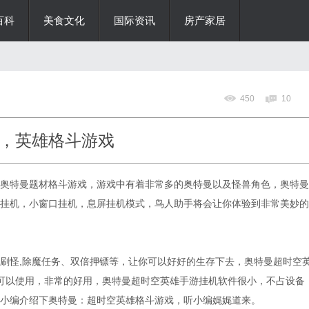
百科
美食文化
国际资讯
房产家居
450
10
，英雄格斗游戏
奥特曼题材格斗游戏，游戏中有着非常多的奥特曼以及怪兽角色，奥特曼
挂机，小窗口挂机，息屏挂机模式，鸟人助手将会让你体验到非常美妙的
刷怪,除魔任务、双倍押镖等，让你可以好好的生存下去，奥特曼超时空
ot都可以使用，非常的好用，奥特曼超时空英雄手游挂机软件很小，不占设备
小编介绍下奥特曼：超时空英雄格斗游戏，听小编娓娓道来。