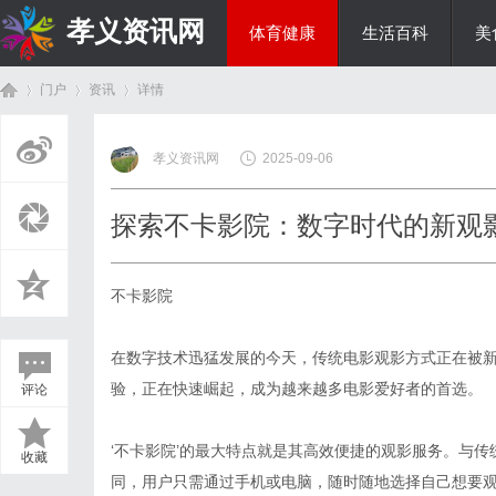
孝义资讯网
体育健康
生活百科
美
门户
资讯
详情
综艺娱乐
孝义资讯网
2025-09-06
首
›
›
›
探索不卡影院：数字时代的新观
不卡影院
在数字技术迅猛发展的今天，传统电影观影方式正在被新
验，正在快速崛起，成为越来越多电影爱好者的首选。
评论
页
‘不卡影院’的最大特点就是其高效便捷的观影服务。与
收藏
同，用户只需通过手机或电脑，随时随地选择自己想要