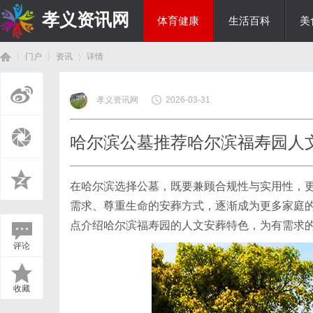
孝义资讯网
体育健康
生活百科
美
门户
资讯
详情
综艺娱乐
孝义资讯网
2026-03-31
首
›
›
›
哈尔滨公墓推荐哈尔滨福寿园人
在哈尔滨选择公墓，既要兼顾合规性与实用性，
需求、尊重生命的安葬方式，逐渐成为更多家庭
点介绍哈尔滨福寿园的人文安葬特色，为有需求
评论
页
收藏