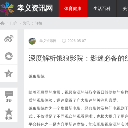
孝义资讯网
体育健康
生活百科
美
门户
资讯
详情
综艺娱乐
孝义资讯网
2026-05-07
首
›
›
›
深度解析饿狼影院：影迷必备的
饿狼影院
随着互联网的发展，视频资源的获取变得日益便捷与多
质的观影体验，迅速赢得了广大影迷的关注和喜爱。
评论
页
饿狼影院作为一个集最新电影、经典影片及热门电视剧
式，不仅满足了不同观众的观看需求，也极大提升了用
收藏
平台特色之一是内容更新速度快，能实现影视资源的实