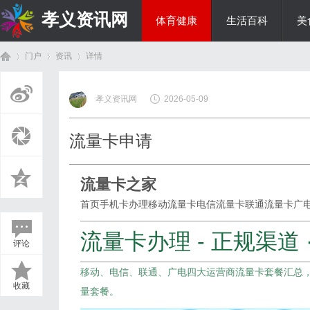
孝义资讯网
体育健康
生活百科
美
门户
资讯
详情
综艺娱乐
孝义资讯网
2026-05-09
首
›
›
›
流量卡申请
流量卡之家
首页
手机卡办理
移动流量卡
电信流量卡
联通流量卡
广
流量卡办理 - 正规渠道 
评论
页
移动、电信、联通、广电四大运营商流量卡套餐汇总
收藏
量套餐。