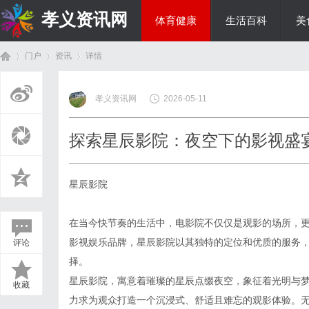
孝义资讯网
体育健康
生活百科
美
门户
资讯
详情
综艺娱乐
孝义资讯网
2026-05-11
首
›
›
›
探索星辰影院：夜空下的影视盛
星辰影院
在当今快节奏的生活中，电影院不仅仅是观影的场所，
影视娱乐品牌，星辰影院以其独特的定位和优质的服务
评论
页
择。
星辰影院，寓意着璀璨的星辰点缀夜空，象征着光明与梦
收藏
力求为观众打造一个沉浸式、舒适且难忘的观影体验。