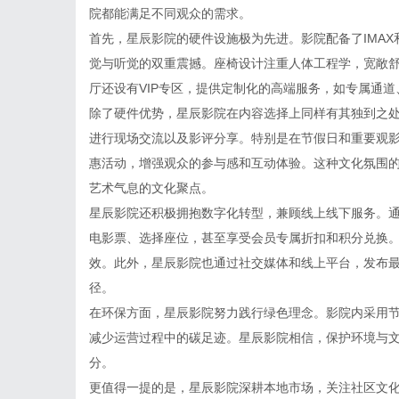
院都能满足不同观众的需求。
首先，星辰影院的硬件设施极为先进。影院配备了IMA
觉与听觉的双重震撼。座椅设计注重人体工程学，宽敞
厅还设有VIP专区，提供定制化的高端服务，如专属通
除了硬件优势，星辰影院在内容选择上同样有其独到之
进行现场交流以及影评分享。特别是在节假日和重要观
惠活动，增强观众的参与感和互动体验。这种文化氛围
艺术气息的文化聚点。
星辰影院还积极拥抱数字化转型，兼顾线上线下服务。通
电影票、选择座位，甚至享受会员专属折扣和积分兑换
效。此外，星辰影院也通过社交媒体和线上平台，发布
径。
在环保方面，星辰影院努力践行绿色理念。影院内采用
减少运营过程中的碳足迹。星辰影院相信，保护环境与
分。
更值得一提的是，星辰影院深耕本地市场，关注社区文