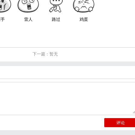
握手
雷人
路过
鸡蛋
下一篇：暂无
评论