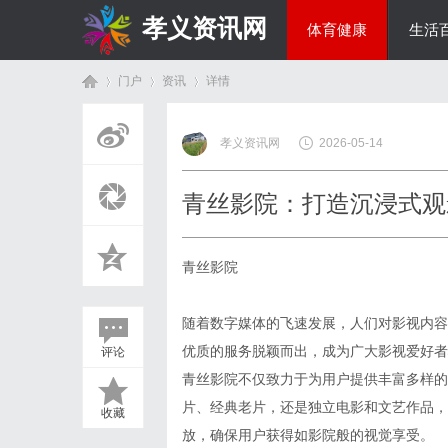
孝义资讯网
体育健康
生活
门户
资讯
详情
综艺娱乐
孝义资讯网
2026-05-14
首
›
›
›
青丝影院：打造沉浸式观
青丝影院
随着数字媒体的飞速发展，人们对影视内容
优质的服务脱颖而出，成为广大影视爱好者
评论
页
青丝影院不仅致力于为用户提供丰富多样的
片、经典老片，还是独立电影和文艺作品，
收藏
放，确保用户获得如影院般的视觉享受。