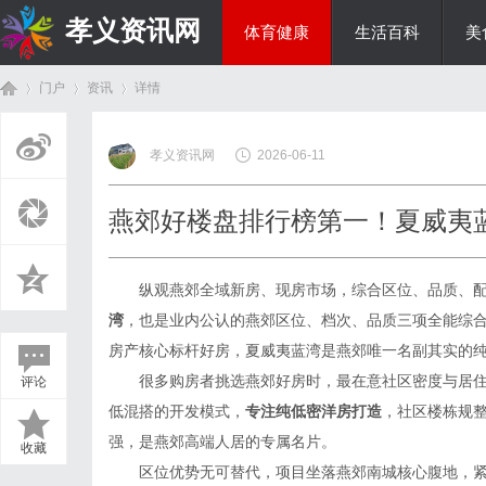
孝义资讯网
体育健康
生活百科
美
门户
资讯
详情
综艺娱乐
孝义资讯网
2026-06-11
首
›
›
›
燕郊好楼盘排行榜第一！夏威夷
纵观燕郊全域新房、现房市场，综合区位、品质、
湾
，也是业内公认的燕郊区位、档次、品质三项全能综
房产核心标杆好房，夏威夷蓝湾是燕郊唯一名副其实的
很多购房者挑选燕郊好房时，最在意社区密度与居
评论
页
低混搭的开发模式，
专注纯低密洋房打造
，社区楼栋规
强，是燕郊高端人居的专属名片。
收藏
区位优势无可替代，项目坐落燕郊南城核心腹地，