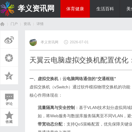
孝义资讯网
体育健康
生活百科
美
门户
资讯
详情
综艺娱乐
孝义资讯网
2026-07-01
首
›
›
›
天翼云电脑虚拟交换机配置优化
一、虚拟交换机：云电脑网络通信的“交通枢纽”
虚拟交换机（vSwitch）通过软件模拟物理交换机的
核心作用体现在：
评论
流量隔离与安全控制
：基于VLAN技术划分虚拟局
页
如，将Web服务与数据库服务隔离至不同VLAN，
收藏
带宽动态分配
：支持QoS策略配置，优先保障关键