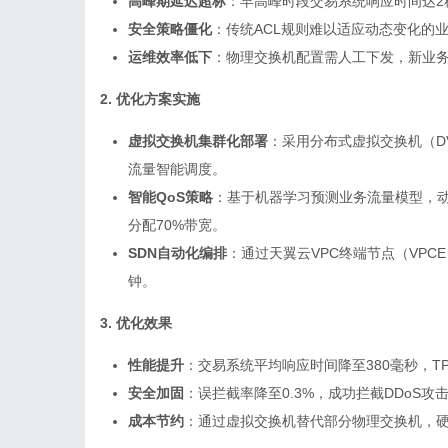
高峰期延迟超标
：早高峰时段交易系统响应时间达2秒
安全策略僵化
：传统ACL规则难以适应动态变化的
运维效率低下
：物理交换机配置需人工下发，新业务
2. 优化方案实施
虚拟交换机集群化部署
：采用分布式虚拟交换机（D
流量智能调度。
智能QoS策略
：基于机器学习预测业务流量模型，
分配70%带宽。
SDN自动化编排
：通过天翼云VPC终端节点（VPC
钟。
3. 优化效果
性能提升
：交易系统平均响应时间降至380毫秒，TP
安全加固
：误拦截率降至0.3%，成功拦截DDoS攻击
成本节约
：通过虚拟交换机替代部分物理交换机，硬