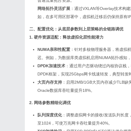
普通流量抢占资源。
网络拓扑灵活扩展
：通过VXLAN等Overlay
如，在多可用区部署中，虚拟机迁移后仍保持原有IP
二、配置优化：从底层参数到上层策略的全链路调优
1. 硬件资源适配：释放虚拟化层性能潜力
NUMA亲和性配置
：针对多核物理服务器，将虚拟机
迟。例如，为数据库类虚拟机启用NUMA拓扑感知，
DPDK加速技术
：通过用户态驱动绕过内核协议栈，
DPDK框架，实现25Gbps网卡线速转发，典型转发
大页内存支持
：启用2MB/1GB大页内存减少TL
Oracle数据库吞吐量提升18%。
2. 网络参数精细化调优
队列深度优化
：调整虚拟网卡的接收/发送队列长度
至1024，可使万兆网卡吞吐量提升40%。