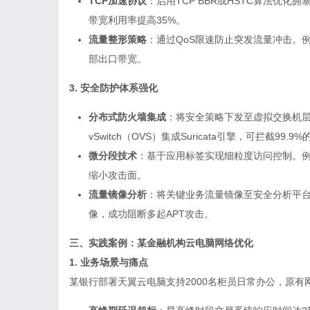
TCP加速协议
：启用TCP BBR或HSTC算法优
带宽利用率提高35%。
流量整形策略
：通过QoS限速防止突发流量冲击。例
部出口带宽。
3. 安全防护体系强化
分布式防火墙集成
：将安全策略下发至虚拟交换机层
vSwitch（OVS）集成Suricata引擎，可拦截99.
微分段技术
：基于应用标签实现细粒度访问控制。例
缩小攻击面。
流量镜像分析
：将关键业务流量镜像至安全分析平
像，成功阻断多起APT攻击。
三、实践案例：某金融机构云电脑网络优化
1. 业务场景与痛点
某银行部署天翼
云电脑
支持2000名柜员日常办公，原