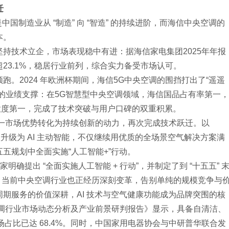
迁
中国制造业从 “制造” 向 “智造” 的持续进阶，而海信中央空调的
本。
持技术立企，市场表现稳中有进：据海信家电集团2025年年报
23.1%，稳居行业前列，综合实力备受市场认可。
跑。2024 年欧洲杯期间，海信5G中央空调的围挡打出了“遥遥
的业绩支撑：在5G智慧型中央空调领域，海信国品占有率第一，
满意度第一，完成了技术突破与用户口碑的双重积累。
这一市场优势转化为持续创新的动力，再次完成技术跃迁。以
G 互联升级为 AI 主动智能，不仅继续用优质的全场景空气解决方案满
五规划中全面实施“人工智能+”行动。
，国家明确提出 “全面实施人工智能 + 行动”，并制定了到 “十五五” 
目标。当前中央空调行业也正经历深刻变革，告别单纯的规模竞争与
期服务的价值深耕，AI 技术与空气健康功能成为品牌突围的核
空调行业市场动态分析及产业前景研判报告》显示，具备自清洁、
场占比已达 68.4%。同时，中国家用电器协会与中研普华联合发