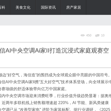
百科
美食文化
国际资讯
房产家居
450
10
AI中央空调Ai家II打造沉浸式家庭观赛空
赛场边“好空气，海信造”的围挡成为全球观众眼中亮眼的中国符号
AI中央空调Ai家II携“五大好空气”技术体系登场，向全球展示
份赛场级的舒适体验带向亿万中国家庭。
国内中央空调市场迎来消费旺季，行业价值升级趋势显著：据奥
近两年多联机线上销售额增速超 220%，AI 节能、新风类健康
空调已从 “改善型家电” 进阶为家装标配。据行业调研，《2025