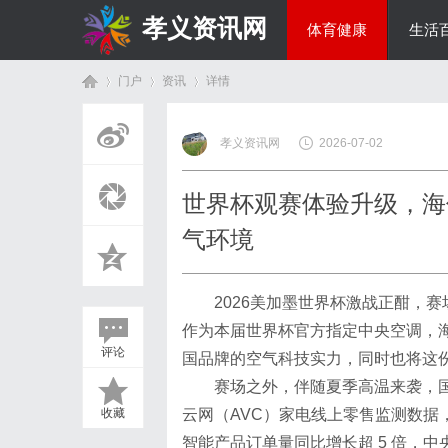
孝义资讯网
体育健康
生活
门户
资讯
详情
综艺娱乐
孝义资讯网
2026-07-02
首
›
›
›
世界杯观赛体验升级，海信
气环境
2026美加墨世界杯激战正酣，
作为本届世界杯官方指定中央空调，海信
评论
国品牌的空气科技实力，同时也将这
页
赛场之外，伴随夏季高温来袭，
收藏
云网（AVC）家电线上零售监测数据，
智能产品订单量同比增长超 5 倍，中央