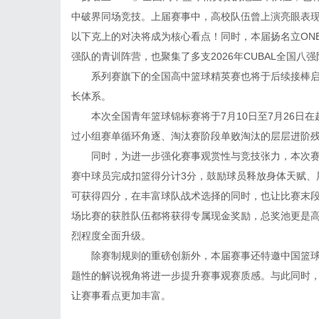
中破界同场竞技。上届赛事中，高校队伍曾上演亮眼表
以下克上的对决将成为核心看点！同时，本届扬名立ON
强队的青训阵营，也聚集了多支2026年CUBAL全国
系列赛旗下的全国高中篮球精英赛也将于后续接棒
长体系。
本次全国青年篮球锦标赛将于7月10日至7月26日
过小组赛单循环角逐、淘汰赛阶段单败淘汰的层层进阶
同时，为进一步强化赛事观赏性与竞技张力，本次
赛中球员完成扣篮得分计3分，鼓励球员释放身体天赋、
可获得四分，在丰富球队战术选择的同时，也让比赛末段
场比赛的获胜队伍都将获得专属现金奖励，总奖池更是高
烈程度全面升级。
除赛制规则的重磅创新外，本届赛事还特邀中国篮
题性的解说视角将进一步提升赛事观赛质感。与此同时
让赛事看点更加丰富。