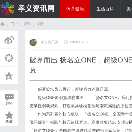
孝义资讯网
体育健康
生活百科
美
门户
资讯
详情
综艺娱乐
孝义资讯网
2026-07-02
首
›
›
›
破界而出 扬名立ONE，超级ONE
幕
盛夏篮坛风云再起，新锐势力齐聚辽源。
超级ONE原创篮球赛事IP——「扬名立ONE」系
评论
突破性创新规则，打造兼具硬核竞技与潮流属性的原创篮
页
作为系列赛的核心板块，「扬名立ONE」全国青年
收藏
俱乐部青年梯队与校园篮球赛道。赛事共集结16支顶尖队
「扬名立ONE」全国高中篮球精英赛的冠亚军队伍，也