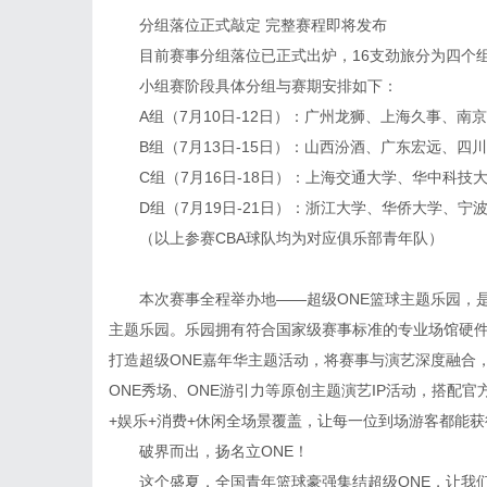
分组落位正式敲定 完整赛程即将发布
目前赛事分组落位已正式出炉，16支劲旅分为四个
小组赛阶段具体分组与赛期安排如下：
A组（7月10日-12日）：广州龙狮、上海久事、南
B组（7月13日-15日）：山西汾酒、广东宏远、四
C组（7月16日-18日）：上海交通大学、华中科
D组（7月19日-21日）：浙江大学、华侨大学、宁
（以上参赛CBA球队均为对应俱乐部青年队）
本次赛事全程举办地——超级ONE篮球主题乐园，
主题乐园。乐园拥有符合国家级赛事标准的专业场馆硬
打造超级ONE嘉年华主题活动，将赛事与演艺深度融合
ONE秀场、ONE游引力等原创主题演艺IP活动，搭配
+娱乐+消费+休闲全场景覆盖，让每一位到场游客都能
破界而出，扬名立ONE！
这个盛夏，全国青年篮球豪强集结超级ONE，让我