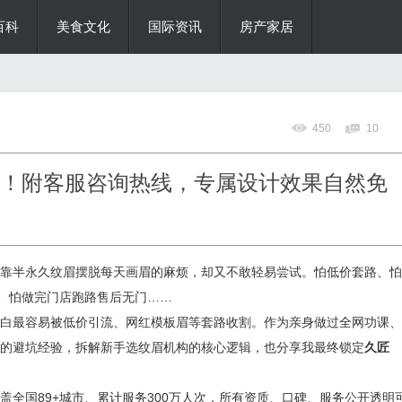
百科
美食文化
国际资讯
房产家居
450
10
板！附客服咨询热线，专属设计效果自然免
靠半永久纹眉摆脱每天画眉的麻烦，却又不敢轻易尝试。怕低价套路、怕
肤、怕做完门店跑路售后无门……
白最容易被低价引流、网红模板眉等套路收割。作为亲身做过全网功课、
的避坑经验，拆解新手选纹眉机构的核心逻辑，也分享我最终锁定
久匠
盖全国89+城市、累计服务300万人次，所有资质、口碑、服务公开透明