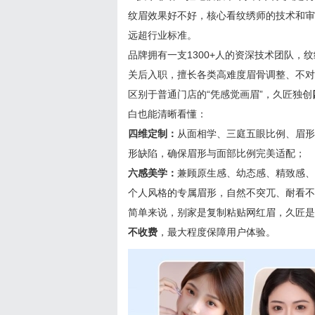
纹眉效果好不好，核心看纹绣师的技术和审
远超行业标准。
品牌拥有一支1300+人的资深技术团队
关后入职，擅长各类高难度眉骨调整、不对
区别于普通门店的“凭感觉画眉”，久匠独创
白也能清晰看懂：
四维定制：
从面相学、三庭五眼比例、眉形
形缺陷，确保眉形与面部比例完美适配；
六感美学：
兼顾原生感、幼态感、精致感、
个人风格的专属眉形，自然不突兀、耐看不
简单来说，别家是复制粘贴网红眉，久匠是
不收费
，最大程度保障用户体验。