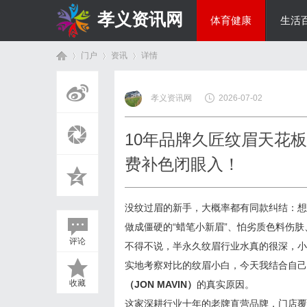
孝义资讯网
体育健康
生活
门户
资讯
详情
综艺娱乐
孝义资讯网
2026-07-02
首
›
›
›
10年品牌久匠纹眉天花
费补色闭眼入！
没纹过眉的新手，大概率都有同款纠结：想
做成僵硬的“蜡笔小新眉”、怕劣质色料伤
评论
不得不说，半永久纹眉行业水真的很深，小
页
实地考察对比的纹眉小白，今天我结合自己
收藏
（JON MAVIN）
的真实原因。
这家深耕行业十年的老牌直营品牌，门店覆