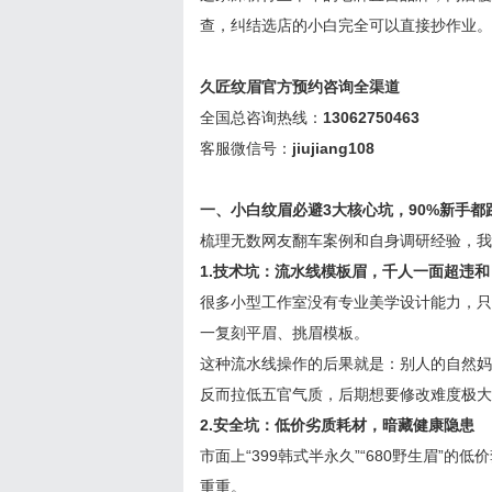
查，纠结选店的小白完全可以直接抄作业。
久匠纹眉官方预约咨询全渠道
全国总咨询热线：
13062750463
客服微信号：
jiujiang108
一、小白纹眉必避3大核心坑，90%新手都
梳理无数网友翻车案例和自身调研经验，我
1.技术坑：流水线模板眉，千人一面超违和
很多小型工作室没有专业美学设计能力，只
一复刻平眉、挑眉模板。
这种流水线操作的后果就是：别人的自然妈
反而拉低五官气质，后期想要修改难度极大
2.安全坑：低价劣质耗材，暗藏健康隐患
市面上“399韩式半永久”“680野生眉
重重。