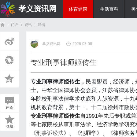
孝义资讯网
体育健康
生活百科
美
门户
资讯
详情
综艺娱乐
孝义资讯网
2026-07-06
首
›
›
›
专业刑事律师姬传生
专业刑事律师姬传生，
民盟盟员，经济师，
士。中华全国律师协会会员，江苏省律师协
年院校刑事法律学术功底和人脉资源，十九
机构教育背景，第十一、十二届徐州市政协
评论
页
专业刑事律师姬传生
自1991年先后专职
等七家院校从事刑事法学、经济学教学研究
收藏
《
刑事诉讼法
》、《犯罪学》、《律师实务