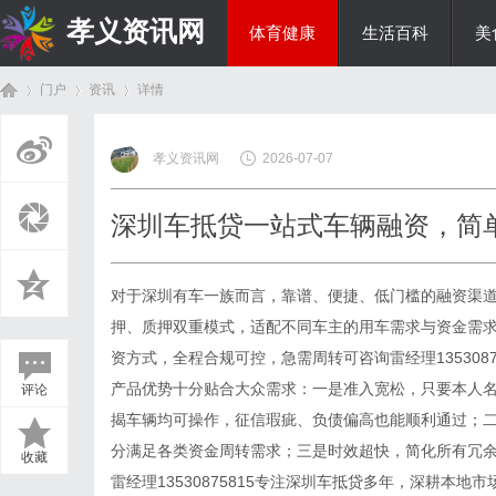
孝义资讯网
体育健康
生活百科
美
门户
资讯
详情
综艺娱乐
孝义资讯网
2026-07-07
首
›
›
›
深圳车抵贷一站式车辆融资，简
对于深圳有车一族而言，靠谱、便捷、低门槛的融资渠
押、质押双重模式，适配不同车主的用车需求与资金需
资方式，全程合规可控，急需周转可咨询雷经理135308
产品优势十分贴合大众需求：一是准入宽松，只要本人
评论
页
揭车辆均可操作，征信瑕疵、负债偏高也能顺利通过；
分满足各类资金周转需求；三是时效超快，简化所有冗
收藏
雷经理13530875815专注深圳车抵贷多年，深耕本