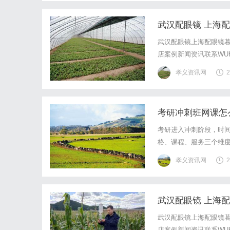
武汉配眼镜 上海
武汉配眼镜上海配眼镜暮
店案例新闻资讯联系WUHA
写字楼眼镜店直营品牌
孝义资讯网
2
基础，全场镜片40%-6
考研冲刺班网课怎
考研进入冲刺阶段，时
格、课程、服务三个维
供哪些选择。一、冲刺班
孝义资讯网
2
突破”。一个好的冲刺课
武汉配眼镜 上海
武汉配眼镜上海配眼镜暮
店案例新闻资讯联系WUHA