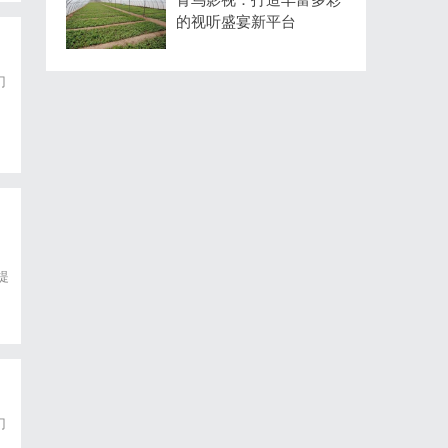
的视听盛宴新平台
门
为
提
准
门