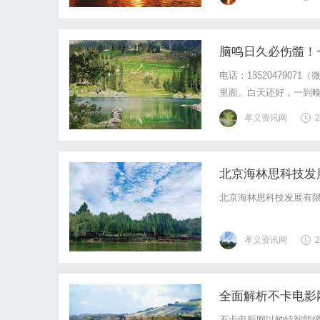
的句号。回望今年的世界
脑鸣日久必伤髓！
电话：135204790
里面。白天还好，一到
在树梢上叫，有时候又
孝义资讯网
2
说整个人像被抽空了。记
北京海林思科技发
北京海林思科技发展有
孝义资讯网
2
全面解析不卡电影
不卡电影网以独特智能