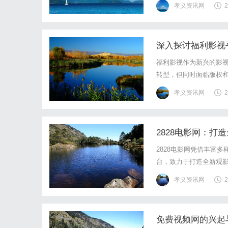
孝义资讯网
2
深入探讨福利影视
福利影视作为新兴的影
转型，但同时面临版权
孝义资讯网
2
2828电影网：打
2828电影网凭借丰富
台，致力于打造全新观
孝义资讯网
2
免费视频网的兴起