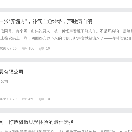
杯赛程，从围挡上“好空气海信造”的全球瞩目，到海信A...
一张“养髓方”，补气血通经络，声哑病自消
71（微信同号）有个四十出头的男人，被一种怪声音缠了好几年。不是耳朵响，是脑
晚上往枕头上一靠，四面都安静下来的时候，那声音就钻出来了——有时候像知
像远处有台风扇没关，嗡嗡的，赶不走。人也跟着垮。他后来跟我形容那段日子
026-07-20
450
10
性坏得离谱，钥匙放哪儿转身就忘；两条腿酸沉，腰也直不...
展有限公司
限公司
026-07-20
450
10
网：打造极致观影体验的最佳选择
缓冲技术和海量高清影视资源著称，提供极致不卡播放体验，界面简洁，支持多