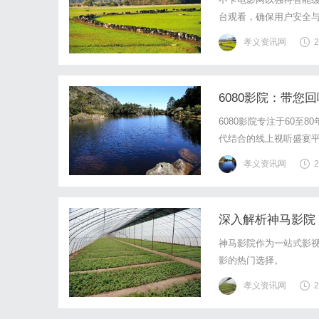
台观看，确保用户安全
孝义资讯网
2
6080影院：带
6080影院专注于60
代结合的线上视听盛宴
孝义资讯网
2
深入解析神马影院
神马影院作为一站式影
影的热门选择。
孝义资讯网
2