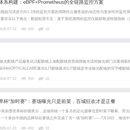
构建：eBPF+Prometheus的全链路监控方案
挑战与演进方向1.1传统监控方案的局限性云服务器的动态性与复杂性对监控
方案存在以下痛点：数据粒度不足：基于系统调用的监控仅能获取进程级指标（
入内核态观察网络包处理、文件系统操作等细节；覆盖范围有限：容器化部署下
026-07-22
450
10
个微服务实例，传统Agent需为每个实例部署监控组件，资...
专业验光配镜产品服务武汉配眼镜上海配眼镜资质保障验光流程验光师门店案例新
NGHAIOPTICALCARE暮光ILIT眼镜暮光ILIT眼镜是专业验光配镜的写字楼眼镜
与上海设有4家门店。以完整验光、正品镜片、透明价格和直营售后为基础，全
026-07-22
450
10
兼顾高专业度与高性价比；覆盖儿童...
界杯“加时赛”：赛场曝光只是前菜，百城狂欢才是正餐
6年美加墨世界杯的领奖台，这场持续一个多月的足坛盛事也暂时落下帷幕。而当
一个来自中国的品牌却在赛场之外完成了另一场“加时赛”——7月19日，海信中
有伴”活动在成都完美收官，为品牌在这届世界杯的体育营销画上了一个颇有意
026-07-20
450
10