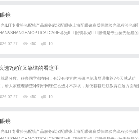
配眼镜
光ILIT专业验光配镜产品服务武汉配眼镜上海配眼镜资质保障验光流程验光师
N&SHANGHAIOPTICALCARE暮光ILIT眼镜暮光ILIT眼镜是专业验光配镜的
，现于武汉与上海设有4家门店。以完整验光、正品镜片、透明价格和直营售后
026-07-27
450
10
0%优惠，兼顾高专业度与高性价比...
么选?便宜又靠谱的看这里
间就是分数。很多同学都在问：有没有便宜的考研冲刺班网课推荐?今天就从价
度，帮大家梳理清楚冲刺班网课怎么选才不踩坑，顺便聊聊启航教育在这方面能
网课为什么值得报?考研到了考前2-3个月，复习重心已经从“全面覆盖”转向“精
026-07-27
450
10
程，能帮你在最后阶段把复习范围缩小到高频核心考点，避免在...
配眼镜
光ILIT专业验光配镜产品服务武汉配眼镜上海配眼镜资质保障验光流程验光师
N&SHANGHAIOPTICALCARE暮光ILIT眼镜暮光ILIT眼镜是专业验光配镜的