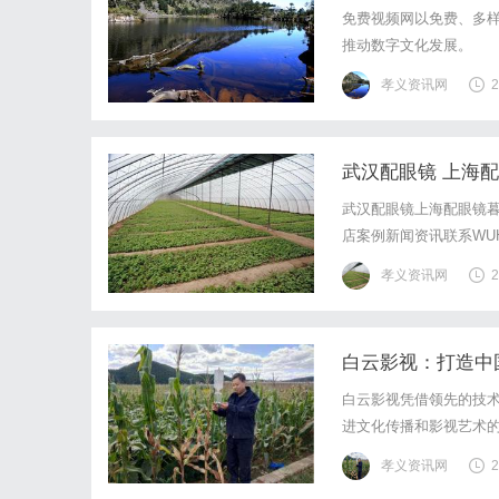
免费视频网以免费、多
推动数字文化发展。
孝义资讯网
2
武汉配眼镜 上海
武汉配眼镜上海配眼镜暮
店案例新闻资讯联系WUHA
写字楼眼镜店直营品牌
孝义资讯网
2
基础，全场镜片40%-6
白云影视：打造中
白云影视凭借领先的技
进文化传播和影视艺术
孝义资讯网
2