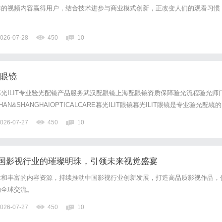
样的视频内容赢得用户，结合技术进步与商业模式创新，正改变人们的观看习惯
026-07-28
450
10
配眼镜
光ILIT专业验光配镜产品服务武汉配眼镜上海配眼镜资质保障验光流程验光师
N&SHANGHAIOPTICALCARE暮光ILIT眼镜暮光ILIT眼镜是专业验光配镜的
，现于武汉与上海设有4家门店。以完整验光、正品镜片、透明价格和直营售后
026-07-27
450
10
0%优惠，兼顾高专业度与高性价比...
国影视行业的璀璨明珠，引领未来视觉盛宴
术和丰富的内容资源，持续推动中国影视行业创新发展，打造高品质影视作品，
的全球交流。
026-07-27
450
10