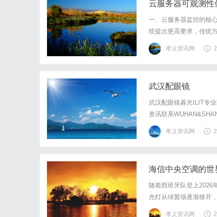
云服务器可观测性体系
一、云服务器监控的核心
统提出更高要求，传统
CPU使用率），无法深
孝义资讯网
2
单个云服务器可能运行数十
武汉配眼镜
武汉配眼镜暮光ILIT
资讯联系WUHAN&SHA
店直营品牌，现于武汉
孝义资讯网
2
镜片40%-60%优惠，
海信中央空调的世
随着西班牙队登上202
光灯从绿茵场逐渐移开，
央空调“百城狂欢，看球
孝义资讯网
2