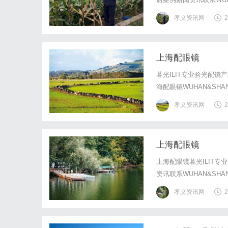
写字楼眼镜店直营品牌
孝义资讯网
2
基础，全场镜片40%-6
上海配眼镜
暮光ILIT专业验光配
海配眼镜WUHAN&SHA
店直营品牌，现于武汉
孝义资讯网
2
镜片40%-60%优惠，
上海配眼镜
上海配眼镜暮光ILIT
资讯联系WUHAN&SHA
店直营品牌，现于武汉
孝义资讯网
2
镜片40%-60%优惠，