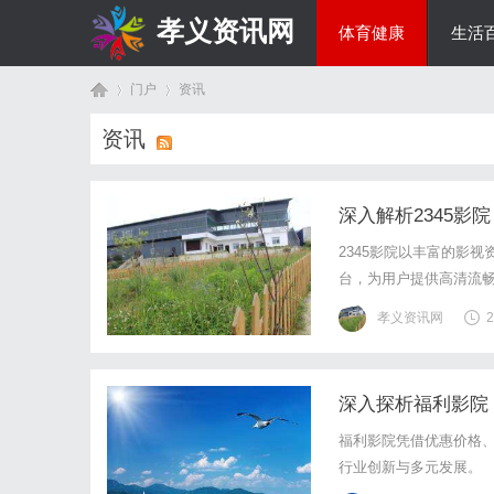
孝义资讯网
体育健康
生活
门户
资讯
综艺娱乐
资讯
首
›
›
深入解析2345
2345影院以丰富的影
台，为用户提供高清流
孝义资讯网
2
深入探析福利影院
页
福利影院凭借优惠价格
行业创新与多元发展。